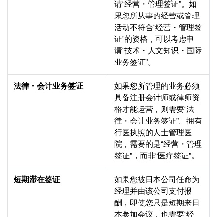
请“经营・管理签证”。如
果您所从事的经营或管理
活动不符合“经营・管理签
证”的资格，可以考虑申
请“技术・人文知识・国际
业务签证”。
法律・会计业务签证
如果您所管理的业务必须
具备注册会计师或律师资
格才能运营，则需要“法
律・会计业务签证”。拥有
行医执照的人士管理医
院，需要的是“经营・管理
签证”，而非“医疗签证”。
短期滞在签证
如果您被日本公司任命为
经理并由该公司支付报
酬，即使您只是短期来日
本参加会议，也需要“经