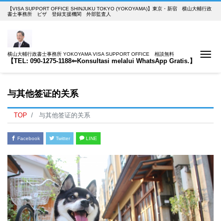
【VISA SUPPORT OFFICE SHINJUKU TOKYO (YOKOYAMA)】東京・新宿 横山大輔行政
書士事務所 ビザ 登録支援機関 外部監査人
Me
横山大輔行政書士事務所 YOKOYAMA VISA SUPPORT OFFICE 相談無料
【TEL: 090-1275-1188⇐Konsultasi melalui WhatsApp Gratis.】
与其他签证的关系
TOP
与其他签证的关系
Facebook
Twitter
LINE