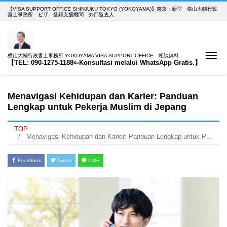
【VISA SUPPORT OFFICE SHINJUKU TOKYO (YOKOYAMA)】東京・新宿 横山大輔行政
書士事務所 ビザ 登録支援機関 外部監査人
Me
横山大輔行政書士事務所 YOKOYAMA VISA SUPPORT OFFICE 相談無料
【TEL: 090-1275-1188⇐Konsultasi melalui WhatsApp Gratis.】
Menavigasi Kehidupan dan Karier: Panduan
Lengkap untuk Pekerja Muslim di Jepang
TOP
Menavigasi Kehidupan dan Karier: Panduan Lengkap untuk Pekerja Muslim di Jepang
Facebook
Twitter
LINE