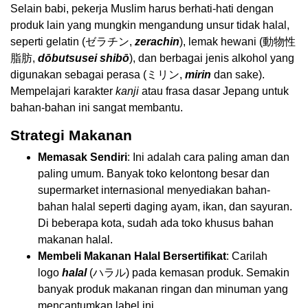
Selain babi, pekerja Muslim harus berhati-hati dengan
produk lain yang mungkin mengandung unsur tidak halal,
seperti gelatin (ゼラチン,
zerachin
), lemak hewani (動物性
脂肪,
dōbutsusei shibō
), dan berbagai jenis alkohol yang
digunakan sebagai perasa (ミリン,
mirin
dan sake).
Mempelajari karakter
kanji
atau frasa dasar Jepang untuk
bahan-bahan ini sangat membantu.
Strategi Makanan
Memasak Sendiri
: Ini adalah cara paling aman dan
paling umum. Banyak toko kelontong besar dan
supermarket internasional menyediakan bahan-
bahan halal seperti daging ayam, ikan, dan sayuran.
Di beberapa kota, sudah ada toko khusus bahan
makanan halal.
Membeli Makanan Halal Bersertifikat
: Carilah
logo
halal
(ハラル) pada kemasan produk. Semakin
banyak produk makanan ringan dan minuman yang
mencantumkan label ini.