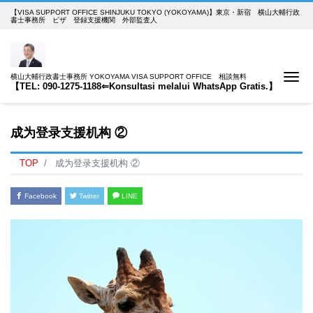
【VISA SUPPORT OFFICE SHINJUKU TOKYO (YOKOYAMA)】東京・新宿 横山大輔行政
書士事務所 ビザ 登録支援機関 外部監査人
Me
横山大輔行政書士事務所 YOKOYAMA VISA SUPPORT OFFICE 相談無料
【TEL: 090-1275-1188⇐Konsultasi melalui WhatsApp Gratis.】
成为登录支援机构 ②
TOP
成为登录支援机构 ②
Facebook
Twitter
LINE