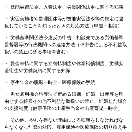
・ 技能実習法令、入管法令、労働関係法令に関する知識
・ 実習実施者や監理団体等が技能実習法令等の規定に違
反していることを知ったときの対応方法（申告・相談）
・ 労働基準関係法令違反の申告・相談先である労働基準
監督署等の行政機関への連絡方法（※申告による不利益取
扱いの禁止に係る事項を含む）
・ 賃金未払に関する立替払制度や休業補償制度、労働安
全衛生や労働契約に関する知識
・ 厚生年金の脱退一時金・医療保険の手続
・ 男女雇用機会均等法で定める婚姻、妊娠、出産等を理
由とする解雇その他不利益な取扱いの禁止、妊娠した場合
の支援制度（健康保険の出産手当金や出産育児一時金）
・ その他、やむを得ない理由による転籍をしなければな
らなくなった際の対応、雇用保険や医療保険の切り換え手