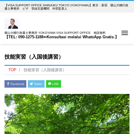
【VISA SUPPORT OFFICE SHINJUKU TOKYO (YOKOYAMA)】東京・新宿 横山大輔行政
書士事務所 ビザ 登録支援機関 外部監査人
Me
横山大輔行政書士事務所 YOKOYAMA VISA SUPPORT OFFICE 相談無料
【TEL: 090-1275-1188⇐Konsultasi melalui WhatsApp Gratis.】
技能実習（入国後講習）
TOP
技能実習（入国後講習）
Facebook
Twitter
LINE