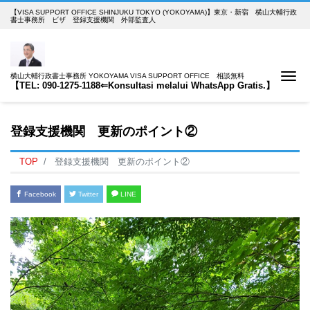
【VISA SUPPORT OFFICE SHINJUKU TOKYO (YOKOYAMA)】東京・新宿 横山大輔行政
書士事務所 ビザ 登録支援機関 外部監査人
Me
横山大輔行政書士事務所 YOKOYAMA VISA SUPPORT OFFICE 相談無料
【TEL: 090-1275-1188⇐Konsultasi melalui WhatsApp Gratis.】
登録支援機関 更新のポイント②
TOP
登録支援機関 更新のポイント②
Facebook
Twitter
LINE