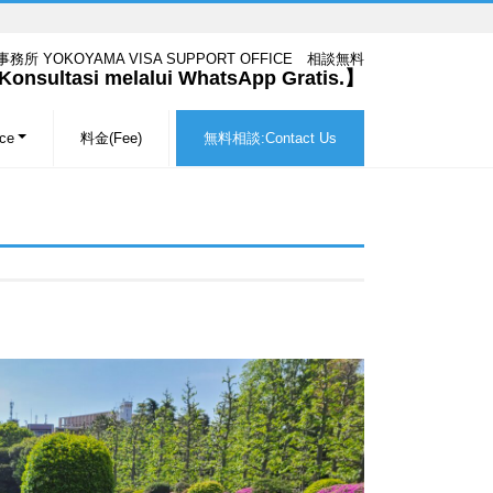
 YOKOYAMA VISA SUPPORT OFFICE 相談無料
onsultasi melalui WhatsApp Gratis.】
ice
料金(Fee)
無料相談:Contact Us