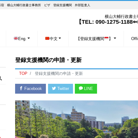
AMA)】東京・新宿 横山大輔行政書士事務所 ビザ 登録支援機関 外部監査人
横山大輔行政書士事務所
【TEL: 090-1275-1188⇐K
Eng.
中文
【登録支援機関
】
Off
登録支援機関の申請・更新
TOP
登録支援機関の申請・更新
Facebook
Twitter
LINE
し