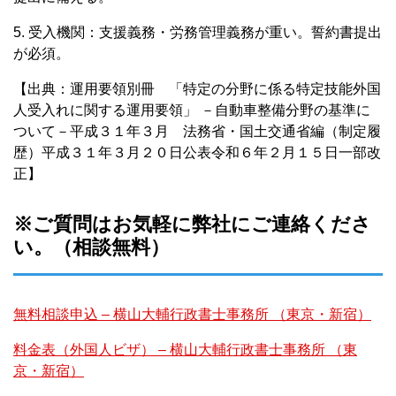
5. 受入機関：支援義務・労務管理義務が重い。誓約書提出
が必須。
【出典：運用要領別冊 「特定の分野に係る特定技能外国
人受入れに関する運用要領」 －自動車整備分野の基準に
ついて－平成３１年３月 法務省・国土交通省編（制定履
歴）平成３１年３月２０日公表令和６年２月１５日一部改
正】
※ご質問はお気軽に弊社にご連絡くださ
い。（相談無料）
無料相談申込 – 横山大輔行政書士事務所 （東京・新宿）
料金表（外国人ビザ） – 横山大輔行政書士事務所 （東
京・新宿）