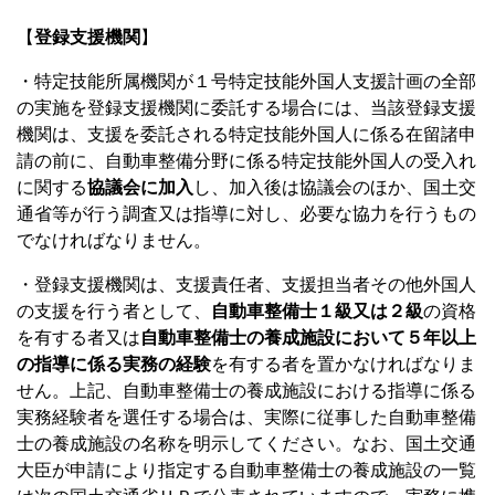
【
登録支援機関
】
・特定技能所属機関が１号特定技能外国人支援計画の全部
の実施を登録支援機関に委託する場合には、当該登録支援
機関は、支援を委託される特定技能外国人に係る在留諸申
請の前に、自動車整備分野に係る特定技能外国人の受入れ
に関する
協議会に加入
し、加入後は協議会のほか、国土交
通省等が行う調査又は指導に対し、必要な協力を行うもの
でなければなりません。
・登録支援機関は、支援責任者、支援担当者その他外国人
の支援を行う者として、
自動車整備士１級又は２級
の資格
を有する者又は
自動車整備士の養成施設において５年以上
の指導に係る実務の経験
を有する者を置かなければなりま
せん。上記、自動車整備士の養成施設における指導に係る
実務経験者を選任する場合は、実際に従事した自動車整備
士の養成施設の名称を明示してください。なお、国土交通
大臣が申請により指定する自動車整備士の養成施設の一覧