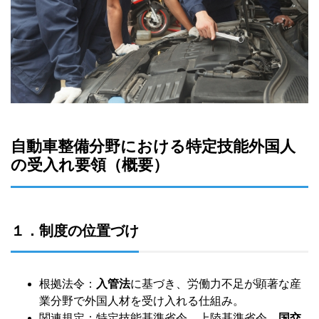
自動車整備分野における特定技能外国人
の受入れ要領（概要）
１．制度の位置づけ
根拠法令：
入管法
に基づき、労働力不足が顕著な産
業分野で外国人材を受け入れる仕組み。
関連規定：特定技能基準省令、上陸基準省令、
国交