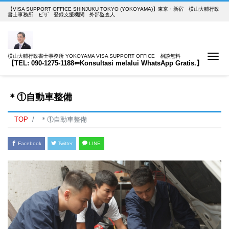
【VISA SUPPORT OFFICE SHINJUKU TOKYO (YOKOYAMA)】東京・新宿 横山大輔行政
書士事務所 ビザ 登録支援機関 外部監査人
Me
横山大輔行政書士事務所 YOKOYAMA VISA SUPPORT OFFICE 相談無料
【TEL: 090-1275-1188⇐Konsultasi melalui WhatsApp Gratis.】
＊①自動車整備
TOP
＊①自動車整備
Facebook
Twitter
LINE