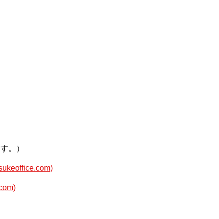
ます。）
office.com)
om)