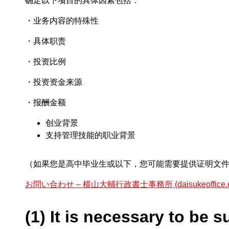
确定以下项目的具体因素包括：
・业务内容的特殊性
・具体职责
・投资比例
・投资资金来源
・报酬金额
创业背景
支持管理技能的职业背景
（如果您是高中毕业生或以下，您可能需要提供证明文件
お問い合わせ – 横山大輔行政書士事務所 (daisukeoffice.c
(1) It is necessary to be 