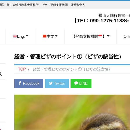
AMA)】東京・新宿 横山大輔行政書士事務所 ビザ 登録支援機関 外部監査人
横山大輔行政書士事務所
【TEL: 090-1275-1188⇐K
Eng.
中文
【登録支援機関
】
Off
経営・管理ビザのポイント①（ビザの該当性）
TOP
経営・管理ビザのポイント①（ビザの該当性）
Facebook
Twitter
LINE
し