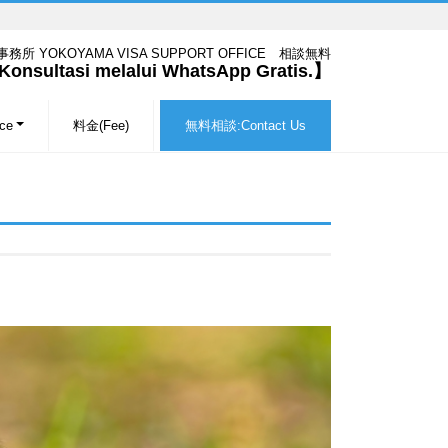
 YOKOYAMA VISA SUPPORT OFFICE 相談無料
onsultasi melalui WhatsApp Gratis.】
ice
料金(Fee)
無料相談:Contact Us