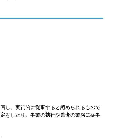
画し、実質的に従事すると認められるもので
決定
をしたり、事業の
執行
や
監査
の業務に従事
す。