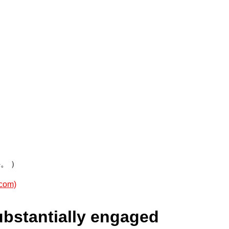
。 ）
om)
substantially engaged